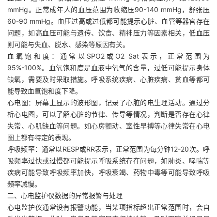
mmHg。正常成年人的血压范围为收缩压90-140 mmHg，舒张压
60-90 mmHg。血压过高或过低都可能提示心脏、血管等器官存在
问题，如高血压可能与遗传、饮食、精神压力等因素相关，低血压
则可能与失血、脱水、感染等原因有关。
血氧饱和度：通常以SPO2或O2 Sat表示，正常范围为
95%-100%。血氧饱和度是血液中氧气的含量，过低可能提示身体
缺氧，需要及时采取措施。呼吸系统疾病、心脏疾病、贫血等都可
能导致血氧饱和度下降。
心电图：屏幕上显示的波形图，记录了心脏的电生理活动。通过分
析心电图，可以了解心脏的节律、传导等情况，判断是否存在心律
失常、心肌缺血等问题。如心房颤动、室性早搏等心律失常在心电
图上都有特定的表现。
呼吸频率：通常以RESP或RR表示，正常范围为每分钟12-20次。呼
吸频率过快或过慢都可能提示呼吸系统存在问题，如肺炎、哮喘等
疾病可能导致呼吸频率加快，呼吸衰竭、药物中毒等可能导致呼吸
频率减慢。
二、心电监护仪数据的异常报警与处理
心电监护仪通常设有报警功能，当某项指标超出正常范围时，会自