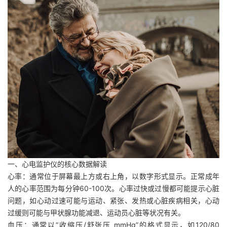
一、心电监护仪的核心数据解读
心率：通常位于屏幕最上方或右上角，以数字形式显示。正常成年
人的心率范围为每分钟60-100次。心率过快或过慢都可能提示心脏
问题，如心动过速可能与运动、紧张、发热或心脏疾病相关，心动
过缓则可能与甲状腺功能减退、运动员心脏等状况有关。
血压：通常以“收缩压/舒张压 mmHg”的格式显示，如120/80